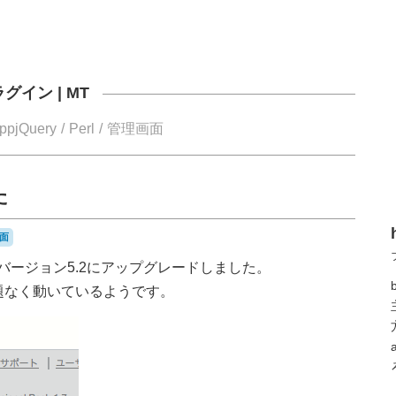
ラグイン
|
MT
ppjQuery
Perl
管理画面
た
面
バージョン5.2にアップグレードしました。
題なく動いているようです。