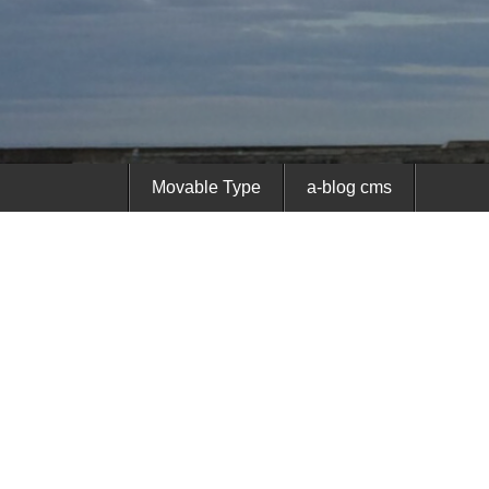
Movable Type
a-blog cms