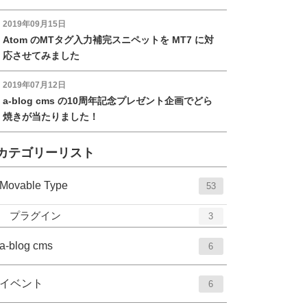
2019年09月15日
Atom のMTタグ入力補完スニペットを MT7 に対
応させてみました
2019年07月12日
a-blog cms の10周年記念プレゼント企画でどら
焼きが当たりました！
カテゴリーリスト
エ
件
Movable Type
53
ン
エ
件
プラグイン
3
ト
ン
リ
エ
件
ト
a-blog cms
6
ー
リ
ン
数
ー
ト
エ
件
イベント
6
数
リ
ン