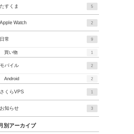
ー
ト
エ
件
たすくま
5
数
リ
ン
ー
ト
エ
件
Apple Watch
2
数
リ
ン
ー
ト
エ
件
日常
9
数
リ
ン
ー
エ
件
買い物
1
ト
数
ン
リ
ト
エ
件
モバイル
2
ー
リ
ン
数
ー
エ
件
Android
2
ト
数
ン
リ
ト
エ
件
さくらVPS
1
ー
リ
ン
数
ー
ト
エ
件
お知らせ
3
数
リ
ン
ー
ト
月別アーカイブ
数
リ