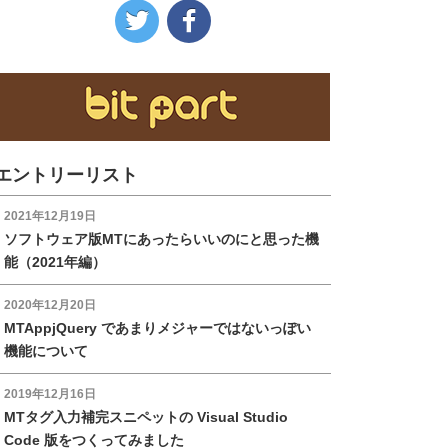
https://www.facebook.co
https://twitter.com/hei_a
の
の
Facebook
Twitter
へ
へ
の
の
リ
リ
ン
ン
エントリーリスト
ク
ク
2021年12月19日
ソフトウェア版MTにあったらいいのにと思った機
能（2021年編）
2020年12月20日
MTAppjQuery であまりメジャーではないっぽい
機能について
2019年12月16日
MTタグ入力補完スニペットの Visual Studio
Code 版をつくってみました