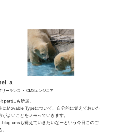
hei_a
フリーランス ・ CMSエンジニア
bit partにも所属。
主にMovable Typeについて、自分的に覚えておいた
方がよいことをメモっていきます。
a-blog cmsも覚えていきたいなーという今日このご
ろ。