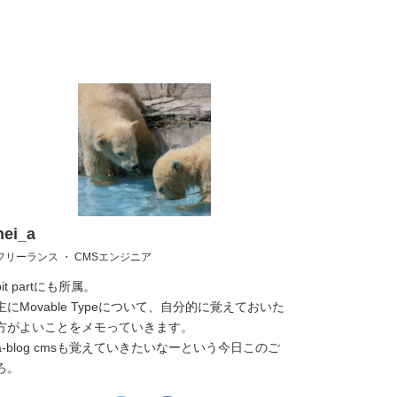
hei_a
フリーランス ・ CMSエンジニア
bit partにも所属。
主にMovable Typeについて、自分的に覚えておいた
方がよいことをメモっていきます。
a-blog cmsも覚えていきたいなーという今日このご
ろ。