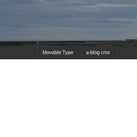
Movable Type
a-blog cms