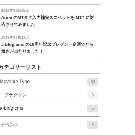
2019年09月15日
Atom のMTタグ入力補完スニペットを MT7 に対
応させてみました
2019年07月12日
a-blog cms の10周年記念プレゼント企画でどら
焼きが当たりました！
カテゴリーリスト
エ
件
Movable Type
53
ン
エ
件
プラグイン
3
ト
ン
リ
エ
件
ト
a-blog cms
6
ー
リ
ン
数
ー
ト
エ
件
イベント
6
数
リ
ン