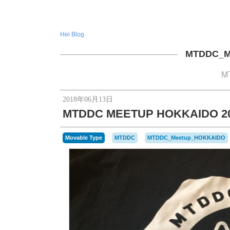
Hei Blog
MTDDC_M
M
2018年06月13日
MTDDC MEETUP HOKKAIDO
Movable Type
MTDDC
MTDDC_Meetup_HOKKAIDO