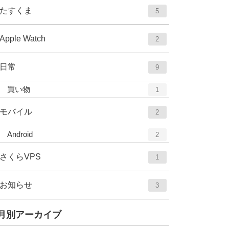
ー
ト
エ
件
たすくま
5
数
リ
ン
ー
ト
エ
件
Apple Watch
2
数
リ
ン
ー
ト
エ
件
日常
9
数
リ
ン
ー
エ
件
買い物
1
ト
数
ン
リ
ト
エ
件
モバイル
2
ー
リ
ン
数
ー
エ
件
Android
2
ト
数
ン
リ
ト
エ
件
さくらVPS
1
ー
リ
ン
数
ー
ト
エ
件
お知らせ
3
数
リ
ン
ー
ト
月別アーカイブ
数
リ