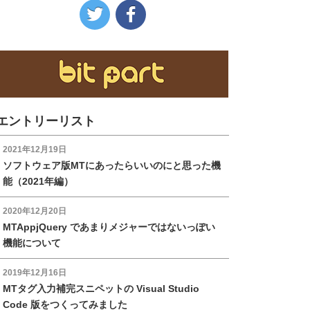
https://www.facebook.co
https://twitter.com/hei_a
の
の
Facebook
Twitter
へ
へ
の
の
リ
リ
ン
ン
エントリーリスト
ク
ク
2021年12月19日
ソフトウェア版MTにあったらいいのにと思った機
能（2021年編）
2020年12月20日
MTAppjQuery であまりメジャーではないっぽい
機能について
2019年12月16日
MTタグ入力補完スニペットの Visual Studio
Code 版をつくってみました