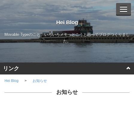
Hei Blog
Movable Typeのこと、いろいろメモっとこうと思ってブログつくりまし
た。
リンク
Movable Type
Hei Blog
お知らせ
お知らせ
a-blog cms