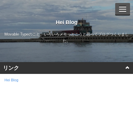
Hei Blog
Movable Typeのこと、いろいろメモっとこうと思ってブログつくりまし
た。
リンク
Movable Type
Hei Blog
a-blog cms