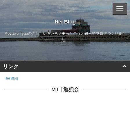
Hei Blog
Movable Typeのこと、いろいろメモっとこうと思ってブログつくりまし
た。
リンク
Movable Type
Hei Blog
MT
|
勉強会
a-blog cms