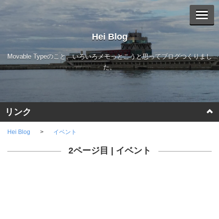
Hei Blog
Movable Typeのこと、いろいろメモっとこうと思ってブログつくりまし
た。
リンク
Movable Type
Hei Blog
イベント
2ページ目 |
イベント
a-blog cms